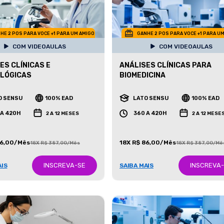
HE 2 POS PARA VOCE +1 PARA UM AMIGO
GANHE 2 POS PARA VOCE +1 PARA U
COM VIDEOAULAS
COM VIDEOAULAS
ES CLÍNICAS E
ANÁLISES CLÍNICAS PARA
OLÓGICAS
BIOMEDICINA
O SENSU
100% EAD
LATO SENSU
100% EAD
 A 420H
360 A 420H
2 A 12 MESES
2 A 12 MESE
86,00/Mês
18X R$ 86,00/Mês
18X R$ 387,00/Mês
18X R$ 387,00/Mê
INSCREVA-SE
INSCREVA
AIS
SAIBA MAIS