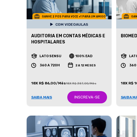
GANHE 2 POS PARA VOCE +1 PARA UM AMIGO
GAN
COM VIDEOAULAS
AUDITORIA EM CONTAS MÉDICAS E
BIOMED
HOSPITALARES
LATO SENSU
100% EAD
LAT
360 A 720H
360
2 A 12 MESES
18X R$ 86,00/Mês
18X R$ 
18X R$ 387,00/Mês
INSCREVA-SE
SAIBA MAIS
SAIBA M