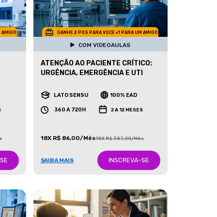
M AMIGO
GANHE 2 POS PARA VOCE +1 PARA UM AMIGO
COM VIDEOAULAS
ATENÇÃO AO PACIENTE CRÍTICO:
URGÊNCIA, EMERGÊNCIA E UTI
LATO SENSU
100% EAD
360 A 720H
S
2 A 12 MESES
18X R$ 86,00/Mês
s
18X R$ 387,00/Mês
-SE
INSCREVA-SE
SAIBA MAIS