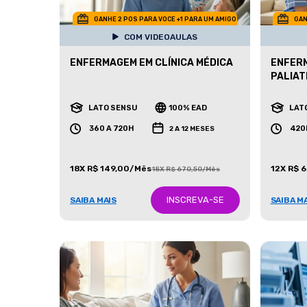
GANHE 2 POS PARA VOCE +1 PARA UM AMIGO
GAN
COM VIDEOAULAS
ENFERMAGEM EM CLÍNICA MÉDICA
ENFER
PALIAT
LATO SENSU
100% EAD
LAT
360 A 720H
420
2 A 12 MESES
18X R$ 149,00/Mês
12X R$ 
18X R$ 670,50/Mês
INSCREVA-SE
SAIBA MAIS
SAIBA M