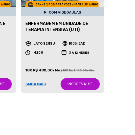
M AMIGO
GANHE 2 POS PARA VOCE +1 PARA UM AMIGO
COM VIDEOAULAS
A E
ENFERMAGEM EM UNIDADE DE
TERAPIA INTENSIVA (UTI)
LATO SENSU
100% EAD
420H
S
3 A 12 MESES
18X R$ 480,00/Mês
18X R$ 2.160,00/Mês
-SE
INSCREVA-SE
SAIBA MAIS