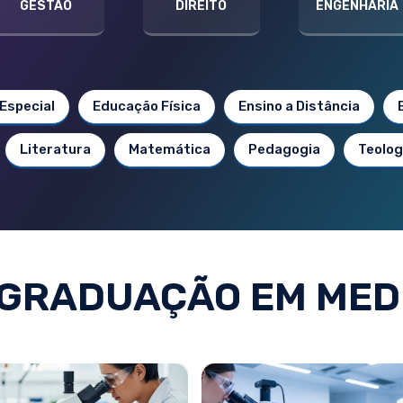
GESTÃO
DIREITO
ENGENHARIA
Especial
Educação Física
Ensino a Distância
Literatura
Matemática
Pedagogia
Teolog
GRADUAÇÃO EM MED