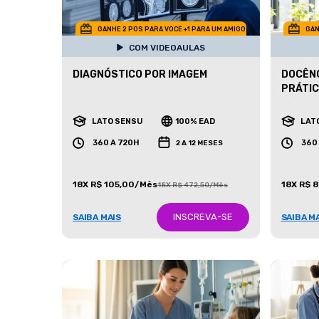
GANHE 2 POS PARA VOCE +1 PARA UM AMIGO
GAN
COM VIDEOAULAS
DIAGNÓSTICO POR IMAGEM
DOCÊNC
PRÁTI
LATO SENSU
100% EAD
LAT
360 A 720H
360
2 A 12 MESES
18X R$ 105,00/Mês
18X R$ 
18X R$ 472,50/Mês
INSCREVA-SE
SAIBA MAIS
SAIBA M