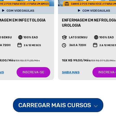
HE 2 POS PARA VOCE +1 PARA UM AMIGO
GANHE 2 POS PARA VOCE +1 PARA U
COM VIDEOAULAS
COM VIDEOAULAS
AGEM EM INFECTOLOGIA
ENFERMAGEM EM NEFROLOGI
UROLOGIA
O SENSU
100% EAD
LATO SENSU
100% EAD
 A 720H
360 A 720H
2 A 12 MESES
2 A 12 MESE
99,00/Mês
15X R$ 99,00/Mês
15X R$ 371,25/Mês
15X R$ 371,25/Mês
INSCREVA-SE
INSCREVA
AIS
SAIBA MAIS
CARREGAR MAIS CURSOS