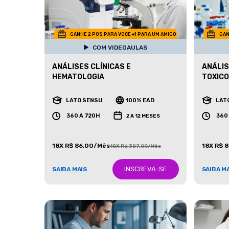
GANHE 2 POS PARA VOCE +1 PARA UM AMIGO
GAN
COM VIDEOAULAS
ANÁLISES CLÍNICAS E
ANÁLIS
HEMATOLOGIA
TOXIC
LATO SENSU
100% EAD
LAT
360 A 720H
360
2 A 12 MESES
18X R$ 86,00/Mês
18X R$ 
18X R$ 387,00/Mês
INSCREVA-SE
SAIBA MAIS
SAIBA M