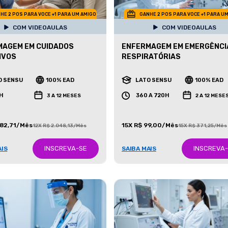
HE 2 POS PARA VOCE +1 PARA UM AMIGO
GANHE 2 POS PARA VOCE +1 PARA U
COM VIDEOAULAS
COM VIDEOAULAS
MAGEM EM CUIDADOS
ENFERMAGEM EM EMERGÊNCI
IVOS
RESPIRATÓRIAS
O SENSU
100% EAD
LATO SENSU
100% EAD
H
360 A 720H
3 A 12 MESES
2 A 12 MESE
682,71/Mês
15X R$ 99,00/Mês
12X R$ 2.048,13/Mês
15X R$ 371,25/Mês
INSCREVA-SE
INSCREVA
AIS
SAIBA MAIS