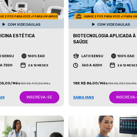
HE 2 POS PARA VOCE +1 PARA UM AMIGO
GANHE 2 POS PARA VOCE +1 PARA U
COM VIDEOAULAS
COM VIDEOAULAS
ICINA ESTÉTICA
BIOTECNOLOGIA APLICADA À
SAÚDE
O SENSU
100% EAD
LATO SENSU
100% EAD
 A 720H
360 A 420H
2 A 12 MESES
2 A 12 MESE
105,00/Mês
18X R$ 86,00/Mês
18X R$ 472,50/Mês
18X R$ 387,00/Mê
INSCREVA-SE
INSCREVA
AIS
SAIBA MAIS