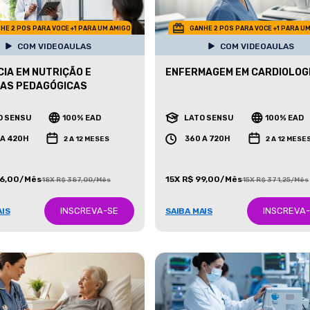
HE 2 POS PARA VOCE +1 PARA UM AMIGO
GANHE 2 POS PARA VOCE +1 PARA U
COM VIDEOAULAS
COM VIDEOAULAS
IA EM NUTRIÇÃO E
ENFERMAGEM EM CARDIOLOG
CAS PEDAGÓGICAS
O SENSU
100% EAD
LATO SENSU
100% EAD
 A 420H
360 A 720H
2 A 12 MESES
2 A 12 MESE
86,00/Mês
15X R$ 99,00/Mês
18X R$ 387,00/Mês
15X R$ 371,25/Mês
INSCREVA-SE
INSCREVA
AIS
SAIBA MAIS