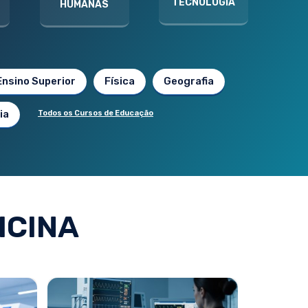
TECNOLOGIA
HUMANAS
Ensino Superior
Física
Geografia
ia
Todos os Cursos de Educação
ICINA