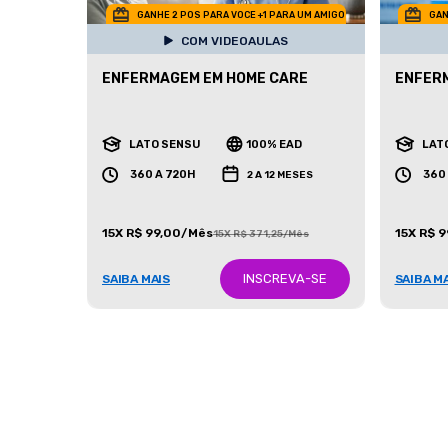
GANHE 2 POS PARA VOCE +1 PARA UM AMIGO
GAN
COM VIDEOAULAS
ENFERMAGEM EM HOME CARE
ENFERM
LATO SENSU
100% EAD
LAT
360 A 720H
360
2 A 12 MESES
15X R$ 99,00/Mês
15X R$ 
15X R$ 371,25/Mês
INSCREVA-SE
SAIBA MAIS
SAIBA M