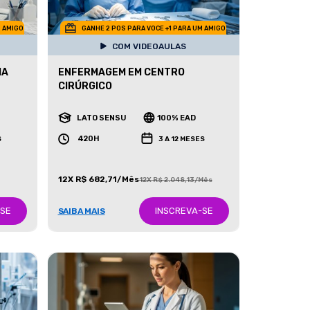
M AMIGO
GANHE 2 POS PARA VOCE +1 PARA UM AMIGO
COM VIDEOAULAS
IA
ENFERMAGEM EM CENTRO
CIRÚRGICO
LATO SENSU
100% EAD
420H
S
3 A 12 MESES
12X R$ 682,71/Mês
12X R$ 2.048,13/Mês
-SE
INSCREVA-SE
SAIBA MAIS