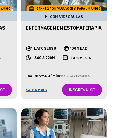
M AMIGO
GANHE 2 POS PARA VOCE +1 PARA UM AMIGO
COM VIDEOAULAS
AS
ENFERMAGEM EM ESTOMATERAPIA
LATO SENSU
100% EAD
360 A 720H
S
2 A 12 MESES
15X R$ 99,00/Mês
15X R$ 371,25/Mês
-SE
INSCREVA-SE
SAIBA MAIS