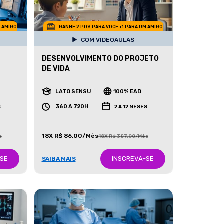
M AMIGO
GANHE 2 POS PARA VOCE +1 PARA UM AMIGO
COM VIDEOAULAS
DESENVOLVIMENTO DO PROJETO
DE VIDA
LATO SENSU
100% EAD
360 A 720H
S
2 A 12 MESES
18X R$ 86,00/Mês
s
18X R$ 387,00/Mês
-SE
INSCREVA-SE
SAIBA MAIS