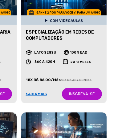
M AMIGO
GANHE 2 POS PARA VOCE +1 PARA UM AMIGO
COM VIDEOAULAS
ARIA
ESPECIALIZAÇÃO EM REDES DE
COMPUTADORES
LATO SENSU
100% EAD
360 A 420H
S
2 A 12 MESES
18X R$ 86,00/Mês
s
18X R$ 387,00/Mês
-SE
INSCREVA-SE
SAIBA MAIS