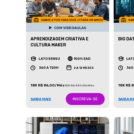
GANHE 2 POS PARA VOCE +1 PARA UM AMIGO
GAN
COM VIDEOAULAS
APRENDIZAGEM CRIATIVA E
BIG DA
CULTURA MAKER
LATO SENSU
100% EAD
LAT
360 A 720H
360
2 A 12 MESES
18X R$ 86,00/Mês
18X R$ 
18X R$ 387,00/Mês
INSCREVA-SE
SAIBA MAIS
SAIBA M