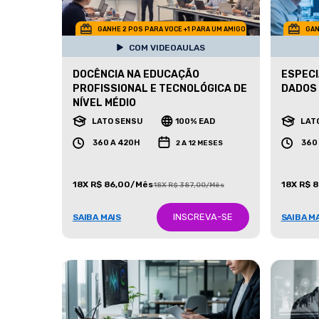
GANHE 2 POS PARA VOCE +1 PARA UM AMIGO
GAN
COM VIDEOAULAS
DOCÊNCIA NA EDUCAÇÃO
ESPECI
PROFISSIONAL E TECNOLÓGICA DE
DADOS
NÍVEL MÉDIO
LATO SENSU
100% EAD
LAT
360 A 420H
360
2 A 12 MESES
18X R$ 86,00/Mês
18X R$ 
18X R$ 387,00/Mês
INSCREVA-SE
SAIBA MAIS
SAIBA M