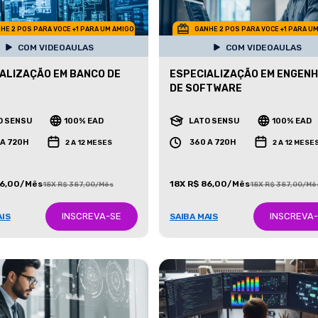
HE 2 POS PARA VOCE +1 PARA UM AMIGO
GANHE 2 POS PARA VOCE +1 PARA U
COM VIDEOAULAS
COM VIDEOAULAS
ALIZAÇÃO EM BANCO DE
ESPECIALIZAÇÃO EM ENGENH
DE SOFTWARE
O SENSU
100% EAD
LATO SENSU
100% EAD
 A 720H
360 A 720H
2 A 12 MESES
2 A 12 MESE
86,00/Mês
18X R$ 86,00/Mês
18X R$ 387,00/Mês
18X R$ 387,00/Mê
INSCREVA-SE
INSCREVA
AIS
SAIBA MAIS