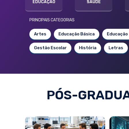
EDUCAÇÃO
SAÚDE
PRINCIPAIS CATEGORIAS
Artes
Educação Básica
Educação 
Gestão Escolar
História
Letras
PÓS-GRADUA