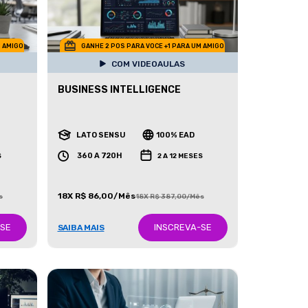
M AMIGO
GANHE 2 POS PARA VOCE +1 PARA UM AMIGO
COM VIDEOAULAS
BUSINESS INTELLIGENCE
LATO SENSU
100% EAD
360 A 720H
S
2 A 12 MESES
18X R$ 86,00/Mês
s
18X R$ 387,00/Mês
-SE
INSCREVA-SE
SAIBA MAIS