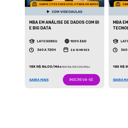
GANHE 2 POS PARA VOCE +1 PARA UM AMIGO
GAN
COM VIDEOAULAS
MBA EM ANÁLISE DE DADOS COM BI
MBA EM
E BIG DATA
TECNO
LATO SENSU
100% EAD
LAT
360 A 720H
360
2 A 12 MESES
18X R$ 86,00/Mês
18X R$ 
18X R$ 387,00/Mês
INSCREVA-SE
SAIBA MAIS
SAIBA M