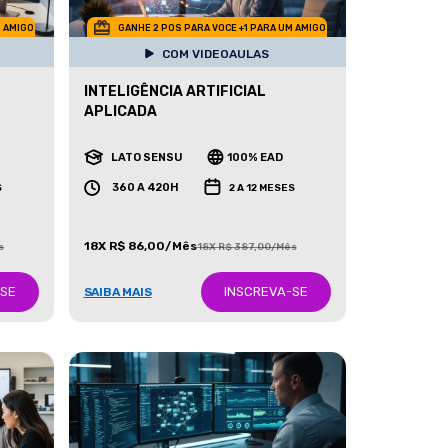
M AMIGO
GANHE 2 POS PARA VOCE +1 PARA UM AMIGO
COM VIDEOAULAS
INTELIGÊNCIA ARTIFICIAL
APLICADA
LATO SENSU
100% EAD
360 A 420H
S
2 A 12 MESES
18X R$ 86,00/Mês
s
18X R$ 387,00/Mês
-SE
INSCREVA-SE
SAIBA MAIS