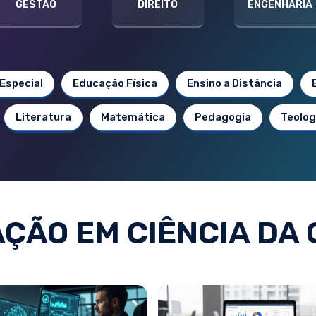
GESTÃO
DIREITO
ENGENHARIA
Especial
Educação Física
Ensino a Distância
Literatura
Matemática
Pedagogia
Teolog
ÇÃO EM CIÊNCIA DA