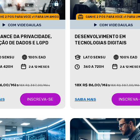
HE 2 POS PARA VOCE +1 PARA UM AMIGO
GANHE 2 POS PARA VOCE +1 PARA U
COM VIDEOAULAS
COM VIDEOAULAS
ANCE DA PRIVACIDADE,
DESENVOLVIMENTO EM
ÃO DE DADOS E LGPD
TECNOLOGIAS DIGITAIS
O SENSU
100% EAD
LATO SENSU
100% EAD
 A 420H
360 A 720H
2 A 12 MESES
2 A 12 MESE
86,00/Mês
18X R$ 86,00/Mês
18X R$ 387,00/Mês
18X R$ 387,00/Mê
INSCREVA-SE
INSCREVA
AIS
SAIBA MAIS