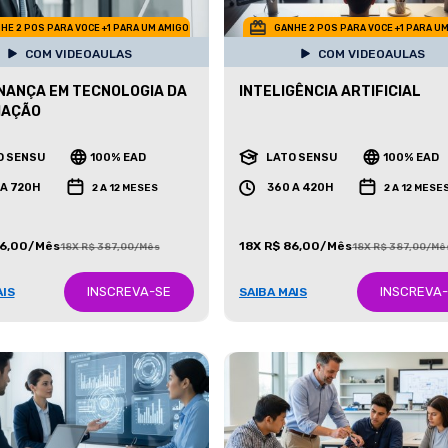
HE 2 POS PARA VOCE +1 PARA UM AMIGO
GANHE 2 POS PARA VOCE +1 PARA U
COM VIDEOAULAS
COM VIDEOAULAS
ANÇA EM TECNOLOGIA DA
INTELIGÊNCIA ARTIFICIAL
MAÇÃO
O SENSU
100% EAD
LATO SENSU
100% EAD
 A 720H
360 A 420H
2 A 12 MESES
2 A 12 MESE
86,00/Mês
18X R$ 86,00/Mês
18X R$ 387,00/Mês
18X R$ 387,00/Mê
INSCREVA-SE
INSCREVA
AIS
SAIBA MAIS