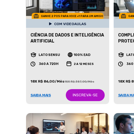
GANHE 2 POS PARA VOCE +1 PARA UM AMIGO
GAN
COM VIDEOAULAS
CIÊNCIA DE DADOS E INTELIGÊNCIA
COMPLI
ARTIFICIAL
PROTEÇ
LATO SENSU
100% EAD
LAT
360 A 720H
360
2 A 12 MESES
18X R$ 86,00/Mês
18X R$ 
18X R$ 387,00/Mês
INSCREVA-SE
SAIBA MAIS
SAIBA M