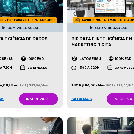
HE 2 POS PARA VOCE +1 PARA UM AMIGO
GANHE 2 POS PARA VOCE +1 PARA U
COM VIDEOAULAS
COM VIDEOAULAS
TA E CIÊNCIA DE DADOS
BIG DATA E INTELIGÊNCIA EM
MARKETING DIGITAL
O SENSU
100% EAD
LATO SENSU
100% EAD
 A 720H
360 A 720H
2 A 12 MESES
2 A 12 MESE
86,00/Mês
18X R$ 86,00/Mês
18X R$ 387,00/Mês
18X R$ 387,00/Mê
INSCREVA-SE
INSCREVA
AIS
SAIBA MAIS