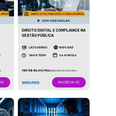
M AMIGO
GANHE 2 POS PARA VOCE +1 PARA UM AMIGO
COM VIDEOAULAS
DIREITO DIGITAL E COMPLIANCE NA
GESTÃO PÚBLICA
LATO SENSU
100% EAD
360 A 720H
S
2 A 12 MESES
18X R$ 86,00/Mês
s
18X R$ 387,00/Mês
-SE
INSCREVA-SE
SAIBA MAIS