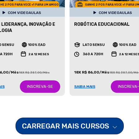
HE 2 POS PARA VOCE +1 PARA UM AMIGO
GANHE 2 POS PARA VOCE +1 PARA U
COM VIDEOAULAS
COM VIDEOAULAS
 LIDERANÇA, INOVAÇÃO E
ROBÓTICA EDUCACIONAL
LOGIA
O SENSU
100% EAD
LATO SENSU
100% EAD
 A 720H
360 A 720H
2 A 12 MESES
2 A 12 MESE
86,00/Mês
18X R$ 86,00/Mês
18X R$ 387,00/Mês
18X R$ 387,00/Mê
INSCREVA-SE
INSCREVA
AIS
SAIBA MAIS
CARREGAR MAIS CURSOS