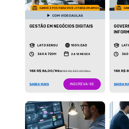
GANHE 2 POS PARA VOCE +1 PARA UM AMIGO
GAN
COM VIDEOAULAS
GESTÃO EM NEGÓCIOS DIGITAIS
GOVERN
INFOR
LATO SENSU
100% EAD
LAT
360 A 720H
360
2 A 12 MESES
18X R$ 86,00/Mês
18X R$ 
18X R$ 387,00/Mês
INSCREVA-SE
SAIBA MAIS
SAIBA M