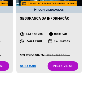
M AMIGO
GANHE 2 POS PARA VOCE +1 PARA UM AMIGO
COM VIDEOAULAS
SEGURANÇA DA INFORMAÇÃO
LATO SENSU
100% EAD
360 A 720H
S
2 A 12 MESES
18X R$ 86,00/Mês
s
18X R$ 387,00/Mês
-SE
INSCREVA-SE
SAIBA MAIS