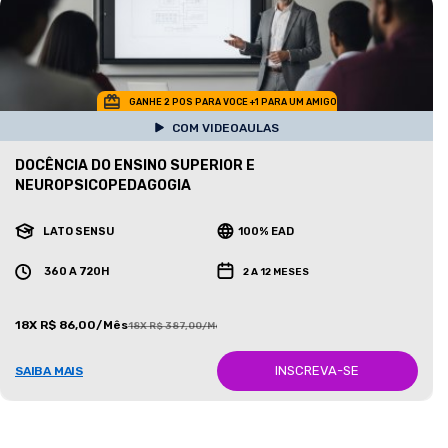
GANHE 2 POS PARA VOCE +1 PARA UM AMIGO
COM VIDEOAULAS
DOCÊNCIA DO ENSINO SUPERIOR E
NEUROPSICOPEDAGOGIA
LATO SENSU
100% EAD
360 A 720H
2 A 12 MESES
18X R$ 86,00/Mês
18X R$ 387,00/Mês
INSCREVA-SE
SAIBA MAIS