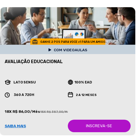
GANHE 2 POS PARA VOCE +1 PARA UM AMIGO
COM VIDEOAULAS
AVALIAÇÃO EDUCACIONAL
LATO SENSU
100% EAD
360 A 720H
2 A 12 MESES
18X R$ 86,00/Mês
18X R$ 387,00/Mês
INSCREVA-SE
SAIBA MAIS