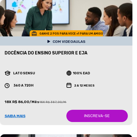
GANHE 2 POS PARA VOCE +1 PARA UM AMIGO
COM VIDEOAULAS
DOCÊNCIA DO ENSINO SUPERIOR E EJA
LATO SENSU
100% EAD
360 A 720H
2 A 12 MESES
18X R$ 86,00/Mês
18X R$ 387,00/Mês
INSCREVA-SE
SAIBA MAIS