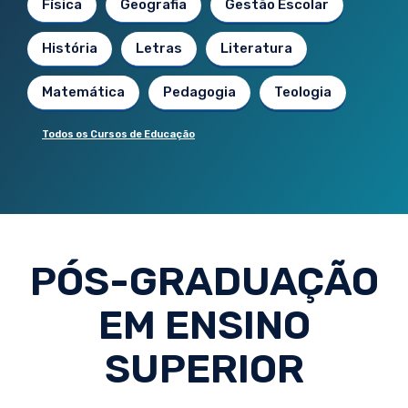
Física
Geografia
Gestão Escolar
História
Letras
Literatura
Matemática
Pedagogia
Teologia
Todos os Cursos de Educação
PÓS-GRADUAÇÃO
EM ENSINO
SUPERIOR