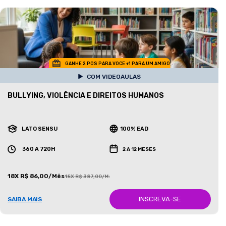
GANHE 2 POS PARA VOCE +1 PARA UM AMIGO
COM VIDEOAULAS
BULLYING, VIOLÊNCIA E DIREITOS HUMANOS
LATO SENSU
100% EAD
360 A 720H
2 A 12 MESES
18X R$ 86,00/Mês
18X R$ 387,00/Mês
INSCREVA-SE
SAIBA MAIS