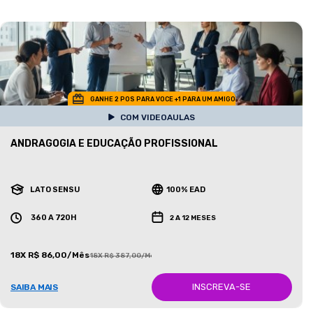
GANHE 2 POS PARA VOCE +1 PARA UM AMIGO
COM VIDEOAULAS
ANDRAGOGIA E EDUCAÇÃO PROFISSIONAL
LATO SENSU
100% EAD
360 A 720H
2 A 12 MESES
18X R$ 86,00/Mês
18X R$ 387,00/Mês
INSCREVA-SE
SAIBA MAIS