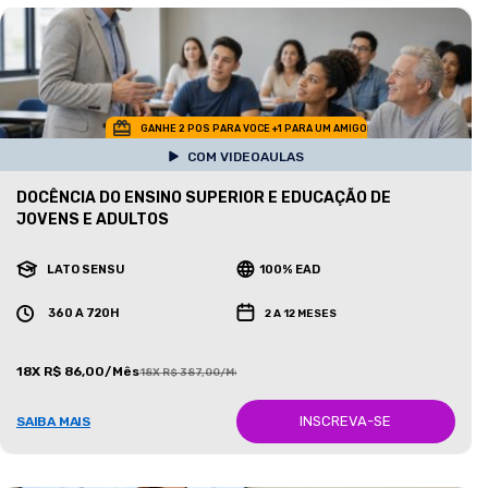
GANHE 2 POS PARA VOCE +1 PARA UM AMIGO
COM VIDEOAULAS
DOCÊNCIA DO ENSINO SUPERIOR E EDUCAÇÃO DE
JOVENS E ADULTOS
LATO SENSU
100% EAD
360 A 720H
2 A 12 MESES
18X R$ 86,00/Mês
18X R$ 387,00/Mês
INSCREVA-SE
SAIBA MAIS