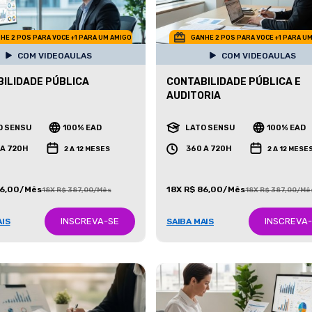
HE 2 POS PARA VOCE +1 PARA UM AMIGO
GANHE 2 POS PARA VOCE +1 PARA U
COM VIDEOAULAS
COM VIDEOAULAS
ILIDADE PÚBLICA
CONTABILIDADE PÚBLICA E
AUDITORIA
O SENSU
100% EAD
LATO SENSU
100% EAD
 A 720H
360 A 720H
2 A 12 MESES
2 A 12 MESE
86,00/Mês
18X R$ 86,00/Mês
18X R$ 387,00/Mês
18X R$ 387,00/Mê
INSCREVA-SE
INSCREVA
AIS
SAIBA MAIS