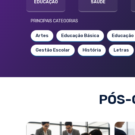
EDUCAÇÃO
SAÚDE
PRINCIPAIS CATEGORIAS
Artes
Educação Básica
Educação 
Gestão Escolar
História
Letras
PÓS-