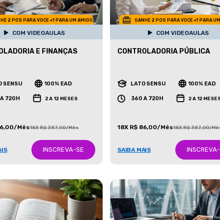
HE 2 POS PARA VOCE +1 PARA UM AMIGO
GANHE 2 POS PARA VOCE +1 PARA U
COM VIDEOAULAS
COM VIDEOAULAS
LADORIA E FINANÇAS
CONTROLADORIA PÚBLICA
O SENSU
100% EAD
LATO SENSU
100% EAD
 A 720H
360 A 720H
2 A 12 MESES
2 A 12 MESE
86,00/Mês
18X R$ 86,00/Mês
18X R$ 387,00/Mês
18X R$ 387,00/Mê
INSCREVA-SE
INSCREVA
AIS
SAIBA MAIS