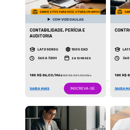
GANHE 2 POS PARA VOCE +1 PARA UM AMIGO
GAN
COM VIDEOAULAS
CONTABILIDADE, PERÍCIA E
CONTRO
AUDITORIA
LATO SENSU
100% EAD
LAT
360 A 720H
360
2 A 12 MESES
18X R$ 86,00/Mês
18X R$ 
18X R$ 387,00/Mês
INSCREVA-SE
SAIBA MAIS
SAIBA M