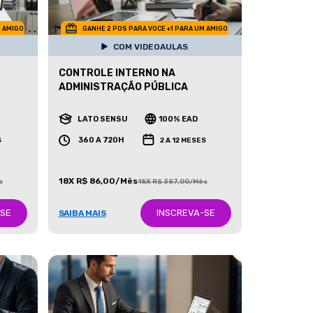
M AMIGO
GANHE 2 POS PARA VOCE +1 PARA UM AMIGO
COM VIDEOAULAS
CONTROLE INTERNO NA
ADMINISTRAÇÃO PÚBLICA
LATO SENSU
100% EAD
360 A 720H
S
2 A 12 MESES
18X R$ 86,00/Mês
s
18X R$ 387,00/Mês
-SE
INSCREVA-SE
SAIBA MAIS