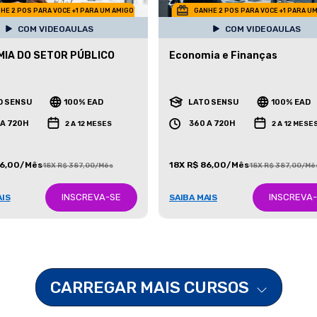
HE 2 POS PARA VOCE +1 PARA UM AMIGO
GANHE 2 POS PARA VOCE +1 PARA U
COM VIDEOAULAS
COM VIDEOAULAS
IA DO SETOR PÚBLICO
Economia e Finanças
O SENSU
100% EAD
LATO SENSU
100% EAD
 A 720H
360 A 720H
2 A 12 MESES
2 A 12 MESE
86,00/Mês
18X R$ 86,00/Mês
18X R$ 387,00/Mês
18X R$ 387,00/Mê
INSCREVA-SE
INSCREVA
AIS
SAIBA MAIS
CARREGAR MAIS CURSOS