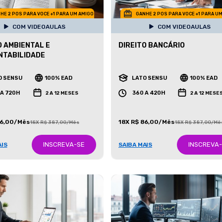
HE 2 POS PARA VOCE +1 PARA UM AMIGO
GANHE 2 POS PARA VOCE +1 PARA U
COM VIDEOAULAS
COM VIDEOAULAS
O AMBIENTAL E
DIREITO BANCÁRIO
NTABILIDADE
O SENSU
100% EAD
LATO SENSU
100% EAD
 A 720H
360 A 420H
2 A 12 MESES
2 A 12 MESE
86,00/Mês
18X R$ 86,00/Mês
18X R$ 387,00/Mês
18X R$ 387,00/Mê
INSCREVA-SE
INSCREVA
AIS
SAIBA MAIS