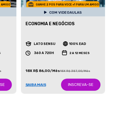
M AMIGO
GANHE 2 POS PARA VOCE +1 PARA UM AMIGO
COM VIDEOAULAS
ECONOMIA E NEGÓCIOS
LATO SENSU
100% EAD
360 A 720H
S
2 A 12 MESES
18X R$ 86,00/Mês
s
18X R$ 387,00/Mês
-SE
INSCREVA-SE
SAIBA MAIS