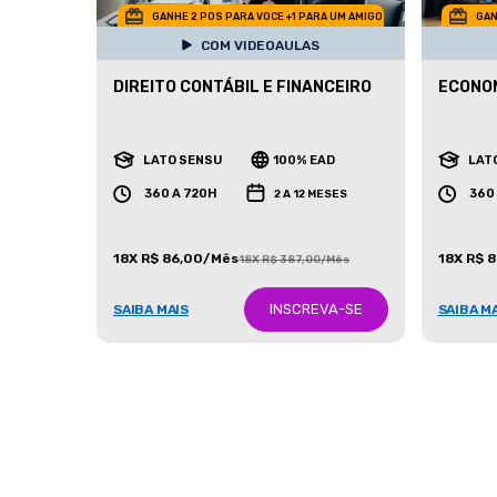
GANHE 2 POS PARA VOCE +1 PARA UM AMIGO
GAN
COM VIDEOAULAS
DIREITO CONTÁBIL E FINANCEIRO
ECONOM
LATO SENSU
100% EAD
LAT
360 A 720H
360
2 A 12 MESES
18X R$ 86,00/Mês
18X R$ 
18X R$ 387,00/Mês
INSCREVA-SE
SAIBA MAIS
SAIBA M