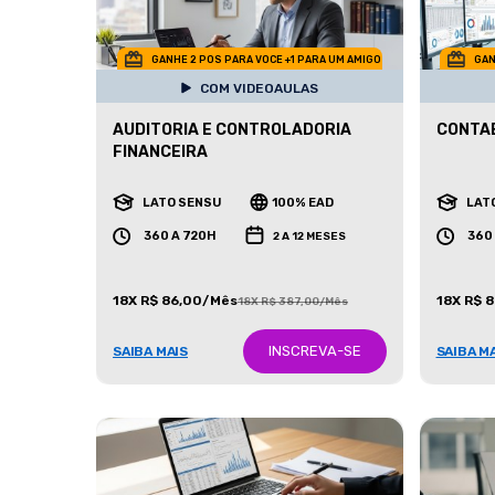
GANHE 2 POS PARA VOCE +1 PARA UM AMIGO
GAN
COM VIDEOAULAS
AUDITORIA E CONTROLADORIA
CONTAB
FINANCEIRA
LATO SENSU
100% EAD
LAT
360 A 720H
360
2 A 12 MESES
18X R$ 86,00/Mês
18X R$ 
18X R$ 387,00/Mês
INSCREVA-SE
SAIBA MAIS
SAIBA M