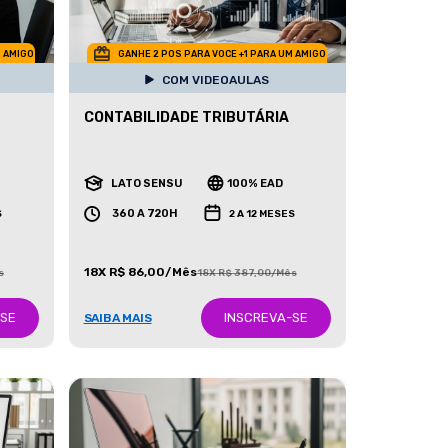
M AMIGO
GANHE 2 POS PARA VOCE +1 PARA UM AMIGO
COM VIDEOAULAS
CONTABILIDADE TRIBUTÁRIA
LATO SENSU
100% EAD
360 A 720H
S
2 A 12 MESES
18X R$ 86,00/Mês
s
18X R$ 387,00/Mês
-SE
INSCREVA-SE
SAIBA MAIS