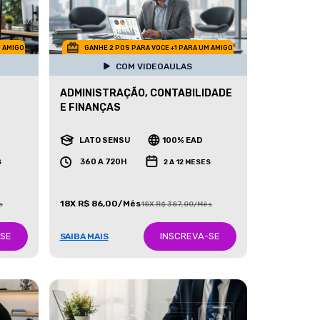
M AMIGO
GANHE 2 POS PARA VOCE +1 PARA UM AMIGO
COM VIDEOAULAS
ADMINISTRAÇÃO, CONTABILIDADE
E FINANÇAS
LATO SENSU
100% EAD
360 A 720H
S
2 A 12 MESES
18X R$ 86,00/Mês
s
18X R$ 387,00/Mês
-SE
INSCREVA-SE
SAIBA MAIS