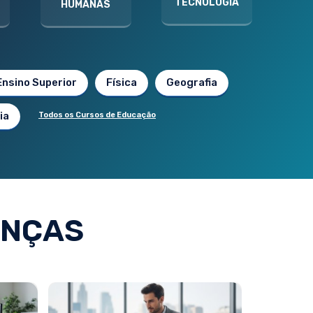
TECNOLOGIA
HUMANAS
Ensino Superior
Física
Geografia
ia
Todos os Cursos de Educação
ANÇAS