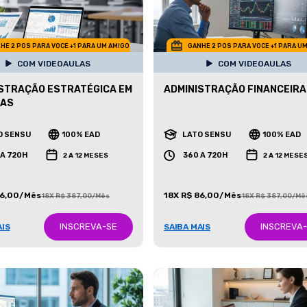
HE 2 POS PARA VOCE +1 PARA UM AMIGO
GANHE 2 POS PARA VOCE +1 PARA U
COM VIDEOAULAS
COM VIDEOAULAS
STRAÇÃO ESTRATÉGICA EM
ADMINISTRAÇÃO FINANCEIRA
ÇAS
O SENSU
100% EAD
LATO SENSU
100% EAD
 A 720H
360 A 720H
2 A 12 MESES
2 A 12 MESE
86,00/Mês
18X R$ 86,00/Mês
18X R$ 387,00/Mês
18X R$ 387,00/Mê
INSCREVA-SE
INSCREVA
AIS
SAIBA MAIS