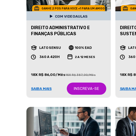
GANHE 2 POS PARA VOCE +1 PARA UM AMIGO
GAN
COM VIDEOAULAS
DIREITO ADMINISTRATIVO E
DIREIT
FINANÇAS PÚBLICAS
SUSTE
LATO SENSU
100% EAD
LAT
360 A 420H
360
2 A 12 MESES
18X R$ 86,00/Mês
18X R$ 
18X R$ 387,00/Mês
INSCREVA-SE
SAIBA MAIS
SAIBA M