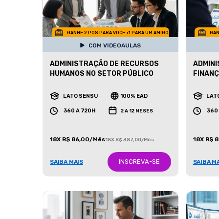
GANHE 2 POS PARA VOCE +1 PARA UM AMIGO
GAN
COM VIDEOAULAS
ADMINISTRAÇÃO DE RECURSOS
ADMINI
HUMANOS NO SETOR PÚBLICO
FINAN
LATO SENSU
100% EAD
LAT
360 A 720H
360
2 A 12 MESES
18X R$ 86,00/Mês
18X R$ 
18X R$ 387,00/Mês
INSCREVA-SE
SAIBA MAIS
SAIBA M