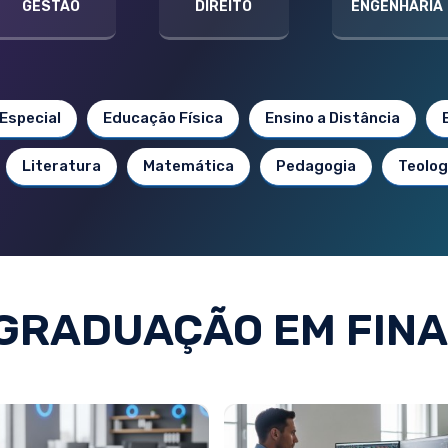
GESTÃO
DIREITO
ENGENHARIA
Especial
Educação Física
Ensino a Distância
Literatura
Matemática
Pedagogia
Teolog
GRADUAÇÃO EM FIN