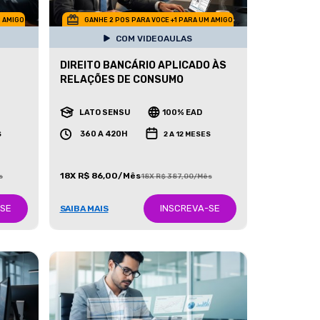
M AMIGO
GANHE 2 POS PARA VOCE +1 PARA UM AMIGO
COM VIDEOAULAS
DIREITO BANCÁRIO APLICADO ÀS
RELAÇÕES DE CONSUMO
LATO SENSU
100% EAD
360 A 420H
S
2 A 12 MESES
18X R$ 86,00/Mês
s
18X R$ 387,00/Mês
-SE
INSCREVA-SE
SAIBA MAIS