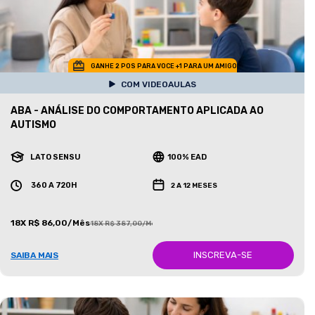
GANHE 2 POS PARA VOCE +1 PARA UM AMIGO
COM VIDEOAULAS
ABA - ANÁLISE DO COMPORTAMENTO APLICADA AO
AUTISMO
LATO SENSU
100% EAD
360 A 720H
2 A 12 MESES
18X R$ 86,00/Mês
18X R$ 387,00/Mês
INSCREVA-SE
SAIBA MAIS