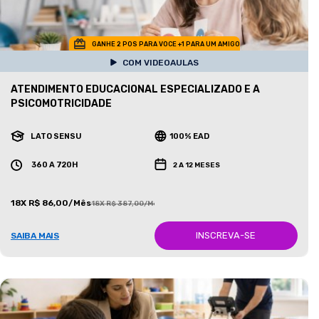
GANHE 2 POS PARA VOCE +1 PARA UM AMIGO
COM VIDEOAULAS
ATENDIMENTO EDUCACIONAL ESPECIALIZADO E A
PSICOMOTRICIDADE
LATO SENSU
100% EAD
360 A 720H
2 A 12 MESES
18X R$ 86,00/Mês
18X R$ 387,00/Mês
INSCREVA-SE
SAIBA MAIS