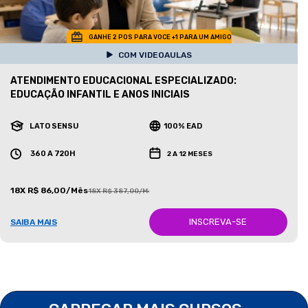
GANHE 2 POS PARA VOCE +1 PARA UM AMIGO
COM VIDEOAULAS
ATENDIMENTO EDUCACIONAL ESPECIALIZADO:
EDUCAÇÃO INFANTIL E ANOS INICIAIS
LATO SENSU
100% EAD
360 A 720H
2 A 12 MESES
18X R$ 86,00/Mês
18X R$ 387,00/Mês
INSCREVA-SE
SAIBA MAIS