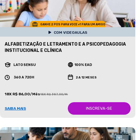
GANHE 2 POS PARA VOCE +1 PARA UM AMIGO
COM VIDEOAULAS
ALFABETIZAÇÃO E LETRAMENTO E A PSICOPEDAGOGIA
INSTITUCIONAL E CLÍNICA
LATO SENSU
100% EAD
360 A 720H
2 A 12 MESES
18X R$ 86,00/Mês
18X R$ 387,00/Mês
INSCREVA-SE
SAIBA MAIS