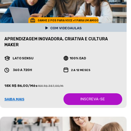
GANHE 2 POS PARA VOCE +1 PARA UM AMIGO
COM VIDEOAULAS
APRENDIZAGEM INOVADORA, CRIATIVA E CULTURA
MAKER
LATO SENSU
100% EAD
360 A 720H
2 A 12 MESES
18X R$ 86,00/Mês
18X R$ 387,00/Mês
INSCREVA-SE
SAIBA MAIS