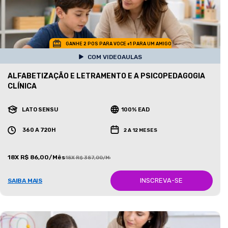
GANHE 2 POS PARA VOCE +1 PARA UM AMIGO
COM VIDEOAULAS
ALFABETIZAÇÃO E LETRAMENTO E A PSICOPEDAGOGIA
CLÍNICA
LATO SENSU
100% EAD
360 A 720H
2 A 12 MESES
18X R$ 86,00/Mês
18X R$ 387,00/Mês
INSCREVA-SE
SAIBA MAIS