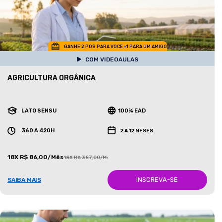
GANHE 2 POS PARA VOCE +1 PARA UM AMIGO
COM VIDEOAULAS
AGRICULTURA ORGÂNICA
LATO SENSU
100% EAD
360 A 420H
2 A 12 MESES
18X R$ 86,00/Mês
18X R$ 387,00/Mês
INSCREVA-SE
SAIBA MAIS