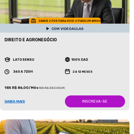
GANHE 2 POS PARA VOCE +1 PARA UM AMIGO
COM VIDEOAULAS
DIREITO E AGRONEGÓCIO
LATO SENSU
100% EAD
360 A 720H
2 A 12 MESES
18X R$ 86,00/Mês
18X R$ 387,00/Mês
INSCREVA-SE
SAIBA MAIS