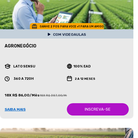
GANHE 2 POS PARA VOCE +1 PARA UM AMIGO
COM VIDEOAULAS
AGRONEGÓCIO
LATO SENSU
100% EAD
360 A 720H
2 A 12 MESES
18X R$ 86,00/Mês
18X R$ 387,00/Mês
INSCREVA-SE
SAIBA MAIS