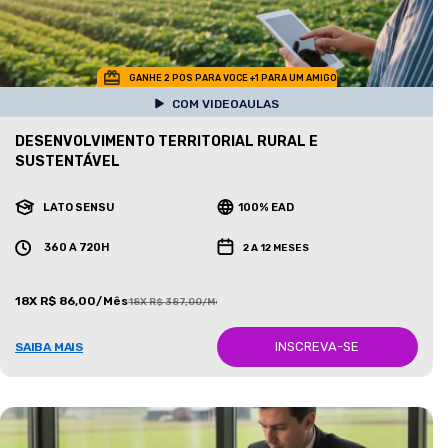
GANHE 2 POS PARA VOCE +1 PARA UM AMIGO
COM VIDEOAULAS
DESENVOLVIMENTO TERRITORIAL RURAL E
SUSTENTÁVEL
LATO SENSU
100% EAD
360 A 720H
2 A 12 MESES
18X R$ 86,00/Mês
18X R$ 387,00/Mês
INSCREVA-SE
SAIBA MAIS