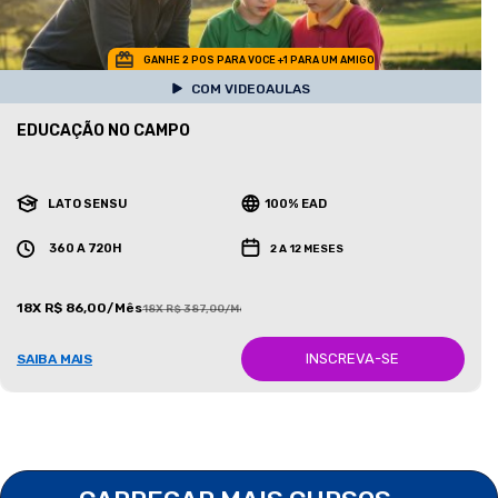
GANHE 2 POS PARA VOCE +1 PARA UM AMIGO
COM VIDEOAULAS
EDUCAÇÃO NO CAMPO
LATO SENSU
100% EAD
360 A 720H
2 A 12 MESES
18X R$ 86,00/Mês
18X R$ 387,00/Mês
INSCREVA-SE
SAIBA MAIS