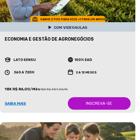
GANHE 2 POS PARA VOCE +1 PARA UM AMIGO
COM VIDEOAULAS
ECONOMIA E GESTÃO DE AGRONEGÓCIOS
LATO SENSU
100% EAD
360 A 720H
2 A 12 MESES
18X R$ 86,00/Mês
18X R$ 387,00/Mês
INSCREVA-SE
SAIBA MAIS